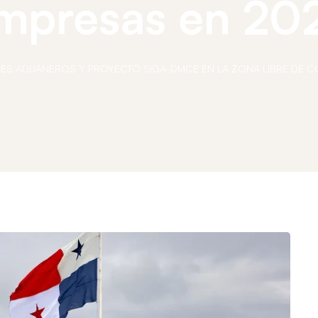
mpresas en 20
S ADUANEROS Y PROYECTO SIGA-DMCE EN LA ZONA LIBRE DE CO