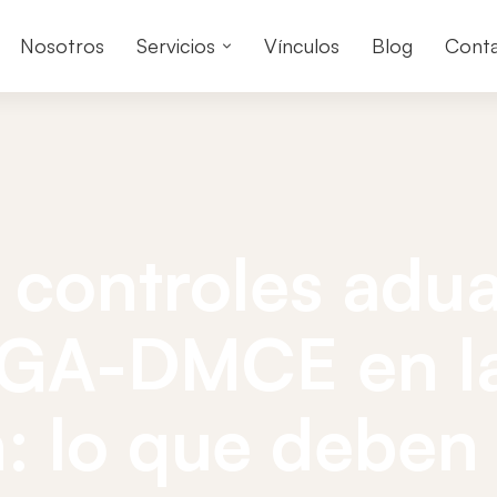
Nosotros
Servicios
Vínculos
Blog
Cont
 controles adua
IGA-DMCE en la
: lo que deben 