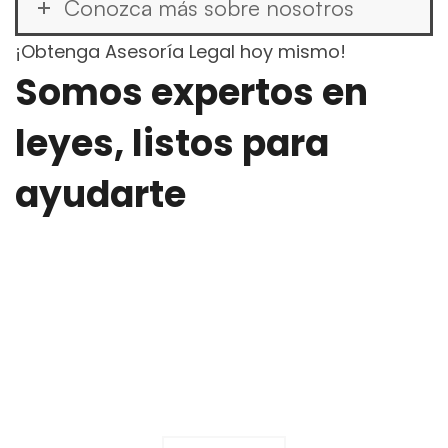
Conozca más sobre nosotros
¡Obtenga Asesoría Legal hoy mismo!
Somos expertos en
leyes, listos para
ayudarte
En Coronell, Lam & Asociados, comprendemos tus
preocupaciones legales y estamos aquí para
ofrecerte soluciones efectivas. Nuestro equipo de
abogados altamente capacitados y con amplia
experiencia está listo para brindarte la asesoría
legal que necesitas.