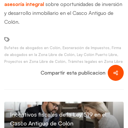
asesoría integral
sobre oportunidades de inversión
y desarrollo inmobiliario en el Casco Antiguo de
Colón.
Bufetes de abogados en Colón
,
Exoneración de Impuestos
,
Firma
de abogados en la Zona Libre de Colón
,
Ley Colón Puerto Libre
,
Proyectos en Zona Libre de Colón
,
Trámites legales en Zona Libre
Compartir esta publicacion
Incentivos fiscales de la Ley 519 en el
Casco Antiguo de Colón