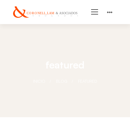
featured
INICIO
BLOG
FEATURED