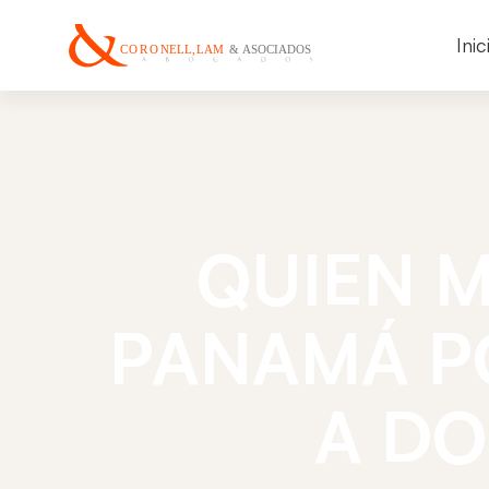
Inic
QUIEN M
PANAMÁ P
A DO