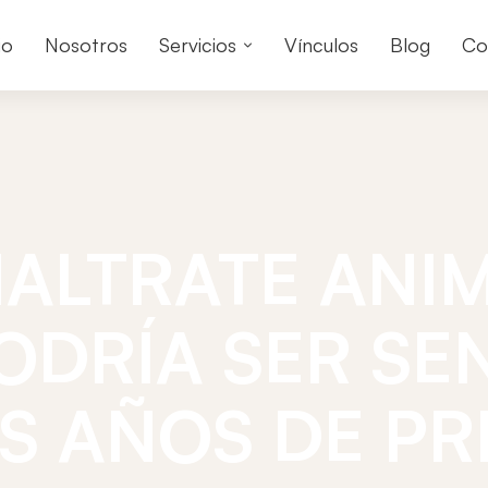
io
Nosotros
Servicios
Vínculos
Blog
Co
ALTRATE ANI
ODRÍA SER SE
S AÑOS DE PR